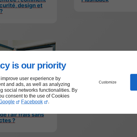
écurité, design et
?
cy is our priority
 improve user experience by
Customize
nt and ads, as well as analyzing
ng social networks functionalities. By
06/11/2025
n aluminium
you consent to the use of Cookies
Google
Facebook
.
uaire pour
s : comment
de l’air frais sans
ctes ?