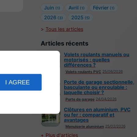
Juin
Avril
Février
(1)
(1)
(1)
2026
2025
(3)
(5)
Tous les articles
Articles récents
Volets roulants manuels ou
motorisés : quelles
différences ?
25/06/2026
Volets roulants PVC
Porte de garage sectionnelle,
I AGREE
basculante ou enroulable :
laquelle choisir ?
24/04/2026
Porte de garage
Clôtures en aluminium, PVC
ou fer : comparatif et
avantages
25/02/2026
Menuiserie aluminium
Plus d'articles