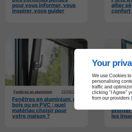
pour vous informer, vous
allier s
inspirer, vous guider
confort 
Your priva
We use Cookies to
personalising conte
traffic and optimizi
25/08/2025
Fenêtres en aluminium
Fenêtres e
clicking "I Agree" 
from our providers
Fenêtres en aluminium, en
Moustiq
bois ou en PVC : quel
fenêtre
matériau choisir pour
profiter 
votre maison ?
les inse