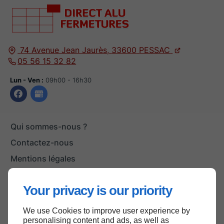
74 Avenue Jean Jaurès,
33600
PESSAC
05 56 15 32 82
Lun - Ven :
09h00 - 16h30
Qui sommes-nous ?
Contactez-nous
Mentions légales
Plan du site
Your privacy is our priority
We use Cookies to improve user experience by
Haut de page
personalising content and ads, as well as