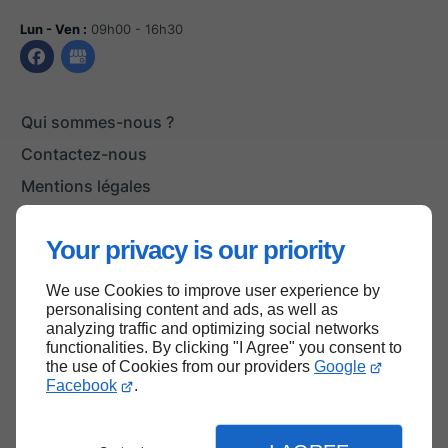
Lun - Ven :
09h00 - 16h30
Qui sommes-nous ?
Contactez-nous
Mentions légales
Plan du site
Your privacy is our priority
We use Cookies to improve user experience by
Haut de page
personalising content and ads, as well as
analyzing traffic and optimizing social networks
functionalities. By clicking "I Agree" you consent to
the use of Cookies from our providers
Google
Facebook
.