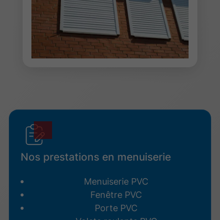
Nos prestations en menuiserie
Menuiserie PVC
Fenêtre PVC
Porte PVC