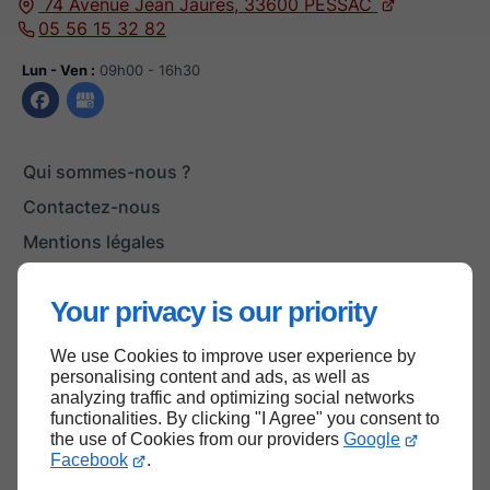
74 Avenue Jean Jaurès,
33600
PESSAC
05 56 15 32 82
Lun - Ven :
09h00 - 16h30
Qui sommes-nous ?
Contactez-nous
Mentions légales
Plan du site
Your privacy is our priority
We use Cookies to improve user experience by
Haut de page
personalising content and ads, as well as
analyzing traffic and optimizing social networks
functionalities. By clicking "I Agree" you consent to
the use of Cookies from our providers
Google
Facebook
.